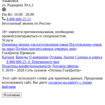
Ульяновск
ул. Радищева 39 к.2
Пн-Вс: 10.00 - 20.00
8 800 600 25 11
Бесплатный звонок по России
18+ имеются противопоказания, необходимо
проконсультироваться со специалистом
Услуги
Проверка зрения для изготовления очков
Изготовление очков
на заказ
Подбор прогрессивных очковых линз
ГлазЦентр Премиум
Каталог
Бренды
О компании
Отзывы
Акции
Салоны и адреса
8 800 600 25 11
Перезвоните мне
Политика конфидециальности
Договор оферты
© 2019 – 2026 Сеть салонов «Оптика ГлазЦентр»
Этот сайт использует cookie для хранения данных. Продолжая
использовать сайт, Вы даете
согласие на работу с этими
файлами
Я согласен