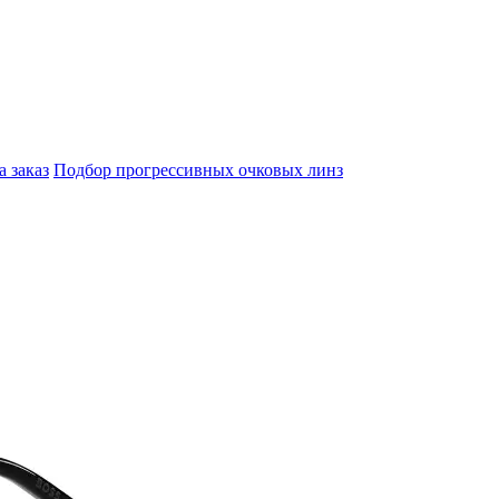
а заказ
Подбор прогрессивных очковых линз