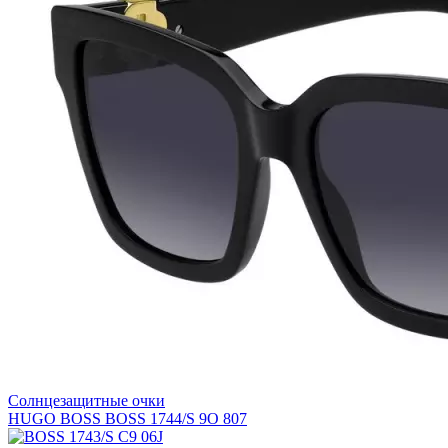
Солнцезащитные очки
HUGO BOSS BOSS 1744/S 9O 807