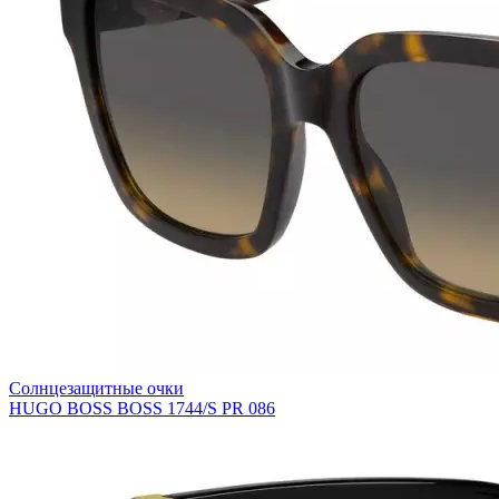
Солнцезащитные очки
HUGO BOSS BOSS 1744/S PR 086