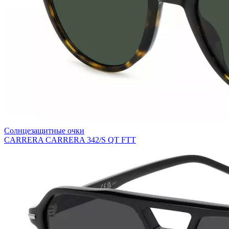
Солнцезащитные очки
CARRERA CARRERA 342/S QT FTT