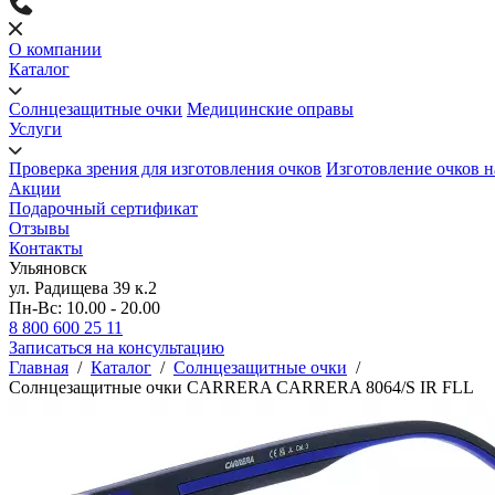
О компании
Каталог
Солнцезащитные очки
Медицинские оправы
Услуги
Проверка зрения для изготовления очков
Изготовление очков н
Акции
Подарочный сертификат
Отзывы
Контакты
Ульяновск
ул. Радищева 39 к.2
Пн-Вс: 10.00 - 20.00
8 800 600 25 11
Записаться на консультацию
Главная
/
Каталог
/
Солнцезащитные очки
/
Солнцезащитные очки CARRERA CARRERA 8064/S IR FLL