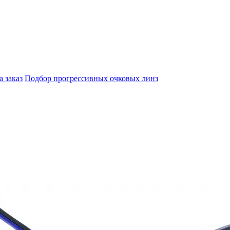
а заказ
Подбор прогрессивных очковых линз