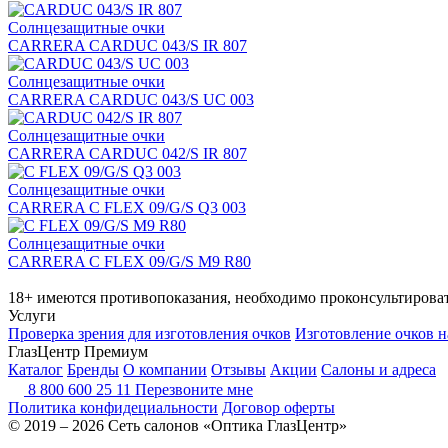
Солнцезащитные очки
CARRERA CARDUC 043/S IR 807
Солнцезащитные очки
CARRERA CARDUC 043/S UC 003
Солнцезащитные очки
CARRERA CARDUC 042/S IR 807
Солнцезащитные очки
CARRERA C FLEX 09/G/S Q3 003
Солнцезащитные очки
CARRERA C FLEX 09/G/S M9 R80
18+ имеются противопоказания, необходимо проконсультироват
Услуги
Проверка зрения для изготовления очков
Изготовление очков н
ГлазЦентр Премиум
Каталог
Бренды
О компании
Отзывы
Акции
Салоны и адреса
8 800 600 25 11
Перезвоните мне
Политика конфидециальности
Договор оферты
© 2019 – 2026 Сеть салонов «Оптика ГлазЦентр»