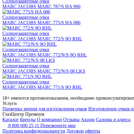
Солнцезащитные очки
MARC JACOBS MARC 787/S HA 900
Солнцезащитные очки
MARC JACOBS MARC 775/S HA 086
Солнцезащитные очки
MARC JACOBS MARC 772/S 9O RHL
Солнцезащитные очки
MARC JACOBS MARC 772/N/S 9O RHL
Солнцезащитные очки
MARC JACOBS MARC 772/N/S 08 LKS
Солнцезащитные очки
MARC JACOBS MARC 771/S 9O RHL
18+ имеются противопоказания, необходимо проконсультироват
Услуги
Проверка зрения для изготовления очков
Изготовление очков н
ГлазЦентр Премиум
Каталог
Бренды
О компании
Отзывы
Акции
Салоны и адреса
8 800 600 25 11
Перезвоните мне
Политика конфидециальности
Договор оферты