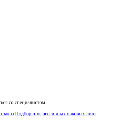
ься со специалистом
а заказ
Подбор прогрессивных очковых линз