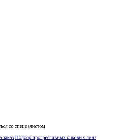
ься со специалистом
а заказ
Подбор прогрессивных очковых линз