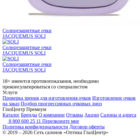
Солнцезащитные очки
JACQUEMUS SOLI
Солнцезащитные очки
JACQUEMUS SOLI
Солнцезащитные очки
JACQUEMUS SOLI
18+ имеются противопоказания, необходимо
проконсультироваться со специалистом
Услуги
Проверка зрения для изготовления очков
Изготовление очков
на заказ
Подбор прогрессивных очковых линз
ГлазЦентр Премиум
Каталог
Бренды
О компании
Отзывы
Акции
Салоны и адреса
8 800 600 25 11
Перезвоните мне
Политика конфидециальности
Договор оферты
© 2019 – 2026 Сеть салонов «Оптика ГлазЦентр»