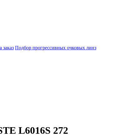
а заказ
Подбор прогрессивных очковых линз
TE L6016S 272