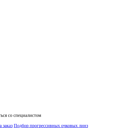
ься со специалистом
а заказ
Подбор прогрессивных очковых линз