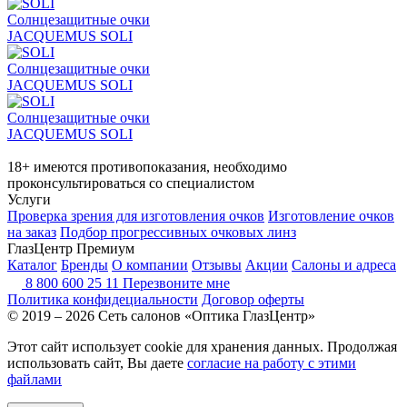
Солнцезащитные очки
JACQUEMUS SOLI
Солнцезащитные очки
JACQUEMUS SOLI
Солнцезащитные очки
JACQUEMUS SOLI
18+ имеются противопоказания, необходимо
проконсультироваться со специалистом
Услуги
Проверка зрения для изготовления очков
Изготовление очков
на заказ
Подбор прогрессивных очковых линз
ГлазЦентр Премиум
Каталог
Бренды
О компании
Отзывы
Акции
Салоны и адреса
8 800 600 25 11
Перезвоните мне
Политика конфидециальности
Договор оферты
© 2019 – 2026 Сеть салонов «Оптика ГлазЦентр»
Этот сайт использует cookie для хранения данных. Продолжая
использовать сайт, Вы даете
согласие на работу с этими
файлами