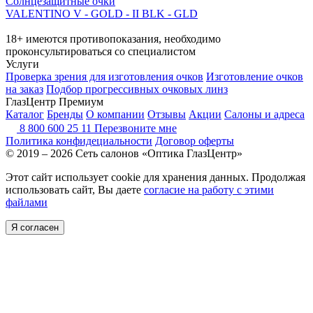
Солнцезащитные очки
VALENTINO V - GOLD - II BLK - GLD
18+ имеются противопоказания, необходимо
проконсультироваться со специалистом
Услуги
Проверка зрения для изготовления очков
Изготовление очков
на заказ
Подбор прогрессивных очковых линз
ГлазЦентр Премиум
Каталог
Бренды
О компании
Отзывы
Акции
Салоны и адреса
8 800 600 25 11
Перезвоните мне
Политика конфидециальности
Договор оферты
© 2019 – 2026 Сеть салонов «Оптика ГлазЦентр»
Этот сайт использует cookie для хранения данных. Продолжая
использовать сайт, Вы даете
согласие на работу с этими
файлами
Я согласен