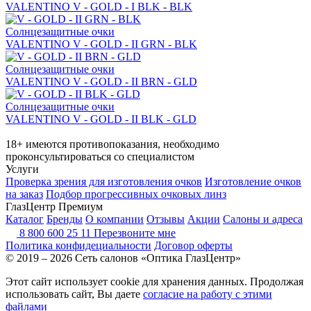
VALENTINO V - GOLD - I BLK - BLK
Солнцезащитные очки
VALENTINO V - GOLD - II GRN - BLK
Солнцезащитные очки
VALENTINO V - GOLD - II BRN - GLD
Солнцезащитные очки
VALENTINO V - GOLD - II BLK - GLD
18+ имеются противопоказания, необходимо
проконсультироваться со специалистом
Услуги
Проверка зрения для изготовления очков
Изготовление очков
на заказ
Подбор прогрессивных очковых линз
ГлазЦентр Премиум
Каталог
Бренды
О компании
Отзывы
Акции
Салоны и адреса
8 800 600 25 11
Перезвоните мне
Политика конфидециальности
Договор оферты
© 2019 – 2026 Сеть салонов «Оптика ГлазЦентр»
Этот сайт использует cookie для хранения данных. Продолжая
использовать сайт, Вы даете
согласие на работу с этими
файлами