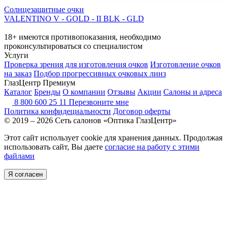
Солнцезащитные очки
VALENTINO V - GOLD - II BLK - GLD
18+ имеются противопоказания, необходимо
проконсультироваться со специалистом
Услуги
Проверка зрения для изготовления очков
Изготовление очков
на заказ
Подбор прогрессивных очковых линз
ГлазЦентр Премиум
Каталог
Бренды
О компании
Отзывы
Акции
Салоны и адреса
8 800 600 25 11
Перезвоните мне
Политика конфидециальности
Договор оферты
© 2019 – 2026 Сеть салонов «Оптика ГлазЦентр»
Этот сайт использует cookie для хранения данных. Продолжая
использовать сайт, Вы даете
согласие на работу с этими
файлами
Я согласен