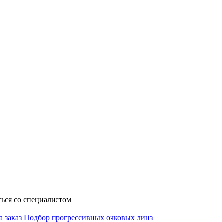
ься со специалистом
а заказ
Подбор прогрессивных очковых линз