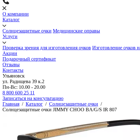
О компании
Каталог
Солнцезащитные очки
Медицинские оправы
Услуги
Проверка зрения для изготовления очков
Изготовление очков н
Акции
Подарочный сертификат
Отзывы
Контакты
Ульяновск
ул. Радищева 39 к.2
Пн-Вс: 10.00 - 20.00
8 800 600 25 11
Записаться на консультацию
Главная
/
Каталог
/
Солнцезащитные очки
/
Солнцезащитные очки JIMMY CHOO BA/G/S IR 807