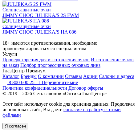
Солнцезащитные очки
JIMMY CHOO JULIEKA/S 2S FWM
Солнцезащитные очки
JIMMY CHOO JULIEKA/S HA 086
18+ имеются противопоказания, необходимо
проконсультироваться со специалистом
Услуги
Проверка зрения для изготовления очков
Изготовление очков
на заказ
Подбор прогрессивных очковых линз
ГлазЦентр Премиум
Каталог
Бренды
О компании
Отзывы
Акции
Салоны и адреса
8 800 600 25 11
Перезвоните мне
Политика конфидециальности
Договор оферты
© 2019 – 2026 Сеть салонов «Оптика ГлазЦентр»
Этот сайт использует cookie для хранения данных. Продолжая
использовать сайт, Вы даете
согласие на работу с этими
файлами
Я согласен