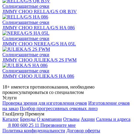
Солнцезащитные очки
JIMMY CHOO RELLA/G/S QR B3V
Солнцезащитные очки
JIMMY CHOO RELLA/G/S HA 086
Солнцезащитные очки
JIMMY CHOO NEREA/G/S HA 05L
Солнцезащитные очки
JIMMY CHOO JULIEKA/S 2S FWM
Солнцезащитные очки
JIMMY CHOO JULIEKA/S HA 086
18+ имеются противопоказания, необходимо
проконсультироваться со специалистом
Услуги
Проверка зрения для изготовления очков
Изготовление очков
на заказ
Подбор прогрессивных очковых линз
ГлазЦентр Премиум
Каталог
Бренды
О компании
Отзывы
Акции
Салоны и адреса
8 800 600 25 11
Перезвоните мне
Политика конфидециальности
Договор оферты