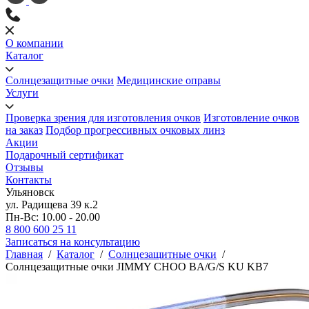
О компании
Каталог
Солнцезащитные очки
Медицинские оправы
Услуги
Проверка зрения для изготовления очков
Изготовление очков
на заказ
Подбор прогрессивных очковых линз
Акции
Подарочный сертификат
Отзывы
Контакты
Ульяновск
ул. Радищева 39 к.2
Пн-Вс: 10.00 - 20.00
8 800 600 25 11
Записаться на консультацию
Главная
/
Каталог
/
Солнцезащитные очки
/
Солнцезащитные очки JIMMY CHOO BA/G/S KU KB7