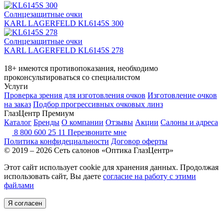
Солнцезащитные очки
KARL LAGERFELD KL6145S 300
Солнцезащитные очки
KARL LAGERFELD KL6145S 278
18+ имеются противопоказания, необходимо
проконсультироваться со специалистом
Услуги
Проверка зрения для изготовления очков
Изготовление очков
на заказ
Подбор прогрессивных очковых линз
ГлазЦентр Премиум
Каталог
Бренды
О компании
Отзывы
Акции
Салоны и адреса
8 800 600 25 11
Перезвоните мне
Политика конфидециальности
Договор оферты
© 2019 – 2026 Сеть салонов «Оптика ГлазЦентр»
Этот сайт использует cookie для хранения данных. Продолжая
использовать сайт, Вы даете
согласие на работу с этими
файлами
Я согласен