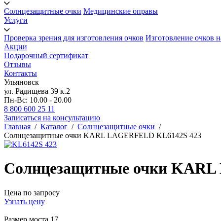
Солнцезащитные очки
Медицинские оправы
Услуги
Проверка зрения для изготовления очков
Изготовление очков н
Акции
Подарочный сертификат
Отзывы
Контакты
Ульяновск
ул. Радищева 39 к.2
Пн-Вс: 10.00 - 20.00
8 800 600 25 11
Записаться на консультацию
Главная
/
Каталог
/
Солнцезащитные очки
/
Солнцезащитные очки KARL LAGERFELD KL6142S 423
Солнцезащитные очки KARL
Цена по запросу
Узнать цену
Размер моста
17