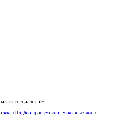
ься со специалистом
а заказ
Подбор прогрессивных очковых линз