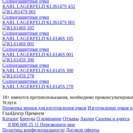
Солнцезащитные очки
KARL LAGERFELD KLJ6147S 432
Солнцезащитные очки
KARL LAGERFELD KLJ6147S 001
Солнцезащитные очки
KARL LAGERFELD KL6146S 105
Солнцезащитные очки
KARL LAGERFELD KL6146S 001
Солнцезащитные очки
KARL LAGERFELD KL6145S 300
Солнцезащитные очки
KARL LAGERFELD KL6145S 278
18+ имеются противопоказания, необходимо проконсультироват
Услуги
Проверка зрения для изготовления очков
Изготовление очков н
ГлазЦентр Премиум
Каталог
Бренды
О компании
Отзывы
Акции
Салоны и адреса
8 800 600 25 11
Перезвоните мне
Политика конфидециальности
Договор оферты