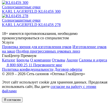
Солнцезащитные очки
KARL LAGERFELD KL6145S 300
Солнцезащитные очки
KARL LAGERFELD KL6145S 278
18+ имеются противопоказания, необходимо
проконсультироваться со специалистом
Услуги
Проверка зрения для изготовления очков
Изготовление очков
на заказ
Подбор прогрессивных очковых линз
ГлазЦентр Премиум
Каталог
Бренды
О компании
Отзывы
Акции
Салоны и адреса
8 800 600 25 11
Перезвоните мне
Политика конфидециальности
Договор оферты
© 2019 – 2026 Сеть салонов «Оптика ГлазЦентр»
Этот сайт использует cookie для хранения данных. Продолжая
использовать сайт, Вы даете
согласие на работу с этими
файлами
Я согласен