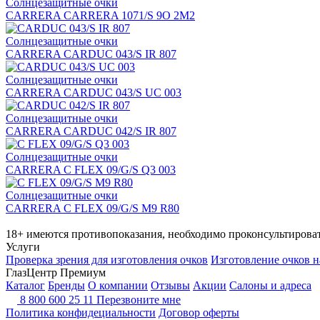
Солнцезащитные очки
CARRERA CARRERA 1071/S 9O 2M2
Солнцезащитные очки
CARRERA CARDUC 043/S IR 807
Солнцезащитные очки
CARRERA CARDUC 043/S UC 003
Солнцезащитные очки
CARRERA CARDUC 042/S IR 807
Солнцезащитные очки
CARRERA C FLEX 09/G/S Q3 003
Солнцезащитные очки
CARRERA C FLEX 09/G/S M9 R80
18+ имеются противопоказания, необходимо проконсультироват
Услуги
Проверка зрения для изготовления очков
Изготовление очков н
ГлазЦентр Премиум
Каталог
Бренды
О компании
Отзывы
Акции
Салоны и адреса
8 800 600 25 11
Перезвоните мне
Политика конфидециальности
Договор оферты