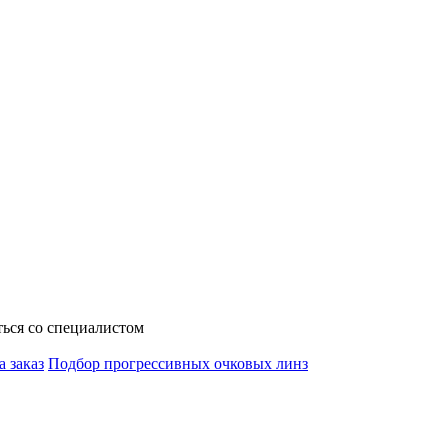
ься со специалистом
а заказ
Подбор прогрессивных очковых линз