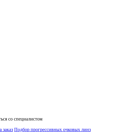
ься со специалистом
а заказ
Подбор прогрессивных очковых линз