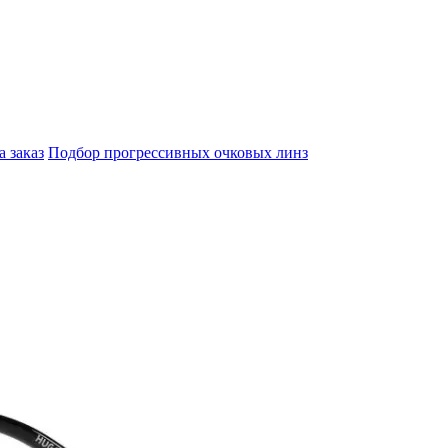
а заказ
Подбор прогрессивных очковых линз