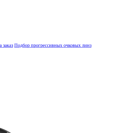
а заказ
Подбор прогрессивных очковых линз