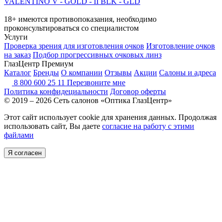
VALENTINO V - GOLD - II BLK - GLD
18+ имеются противопоказания, необходимо
проконсультироваться со специалистом
Услуги
Проверка зрения для изготовления очков
Изготовление очков
на заказ
Подбор прогрессивных очковых линз
ГлазЦентр Премиум
Каталог
Бренды
О компании
Отзывы
Акции
Салоны и адреса
8 800 600 25 11
Перезвоните мне
Политика конфидециальности
Договор оферты
© 2019 – 2026 Сеть салонов «Оптика ГлазЦентр»
Этот сайт использует cookie для хранения данных. Продолжая
использовать сайт, Вы даете
согласие на работу с этими
файлами
Я согласен