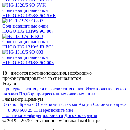
Солнцезащитные очки
HUGO HG 1328/S 9O SVK
Солнцезащитные очки
HUGO HG 1319/S 9O 807
Солнцезащитные очки
HUGO HG 1319/S IR ECJ
Солнцезащитные очки
HUGO HG 1318/S 9O 003
18+ имеются противопоказания, необходимо
проконсультироваться со специалистом
Услуги
Проверка зрения для изготовления очков
Изготовление очков
на заказ
Подбор прогрессивных очковых линз
ГлазЦентр Премиум
Каталог
Бренды
О компании
Отзывы
Акции
Салоны и адреса
8 800 600 25 11
Перезвоните мне
Политика конфидециальности
Договор оферты
© 2019 – 2026 Сеть салонов «Оптика ГлазЦентр»