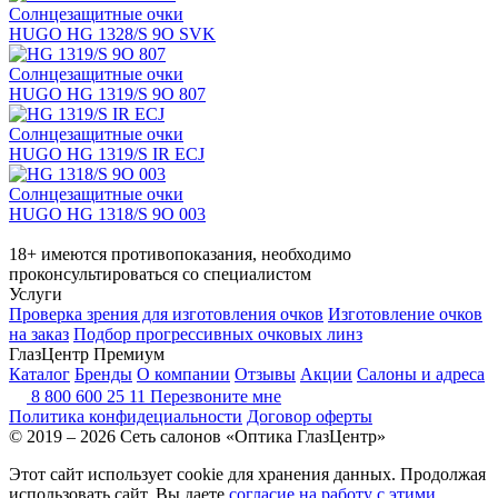
Солнцезащитные очки
HUGO HG 1328/S 9O SVK
Солнцезащитные очки
HUGO HG 1319/S 9O 807
Солнцезащитные очки
HUGO HG 1319/S IR ECJ
Солнцезащитные очки
HUGO HG 1318/S 9O 003
18+ имеются противопоказания, необходимо
проконсультироваться со специалистом
Услуги
Проверка зрения для изготовления очков
Изготовление очков
на заказ
Подбор прогрессивных очковых линз
ГлазЦентр Премиум
Каталог
Бренды
О компании
Отзывы
Акции
Салоны и адреса
8 800 600 25 11
Перезвоните мне
Политика конфидециальности
Договор оферты
© 2019 – 2026 Сеть салонов «Оптика ГлазЦентр»
Этот сайт использует cookie для хранения данных. Продолжая
использовать сайт, Вы даете
согласие на работу с этими