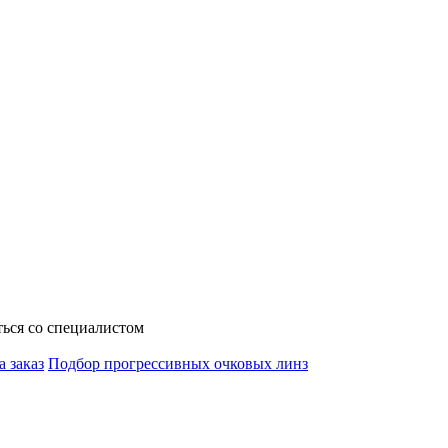
ься со специалистом
а заказ
Подбор прогрессивных очковых линз