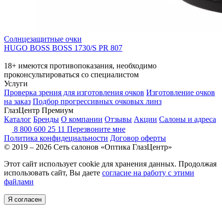
Солнцезащитные очки
HUGO BOSS BOSS 1730/S PR 807
18+ имеются противопоказания, необходимо
проконсультироваться со специалистом
Услуги
Проверка зрения для изготовления очков
Изготовление очков
на заказ
Подбор прогрессивных очковых линз
ГлазЦентр Премиум
Каталог
Бренды
О компании
Отзывы
Акции
Салоны и адреса
8 800 600 25 11
Перезвоните мне
Политика конфидециальности
Договор оферты
© 2019 – 2026 Сеть салонов «Оптика ГлазЦентр»
Этот сайт использует cookie для хранения данных. Продолжая
использовать сайт, Вы даете
согласие на работу с этими
файлами
Я согласен