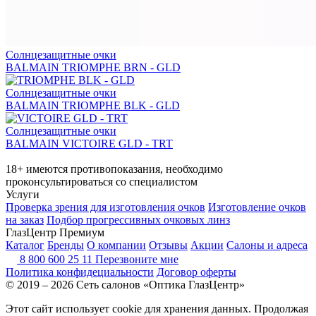
Солнцезащитные очки
BALMAIN TRIOMPHE BRN - GLD
Солнцезащитные очки
BALMAIN TRIOMPHE BLK - GLD
Солнцезащитные очки
BALMAIN VICTOIRE GLD - TRT
18+ имеются противопоказания, необходимо
проконсультироваться со специалистом
Услуги
Проверка зрения для изготовления очков
Изготовление очков
на заказ
Подбор прогрессивных очковых линз
ГлазЦентр Премиум
Каталог
Бренды
О компании
Отзывы
Акции
Салоны и адреса
8 800 600 25 11
Перезвоните мне
Политика конфидециальности
Договор оферты
© 2019 – 2026 Сеть салонов «Оптика ГлазЦентр»
Этот сайт использует cookie для хранения данных. Продолжая