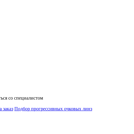
ься со специалистом
а заказ
Подбор прогрессивных очковых линз