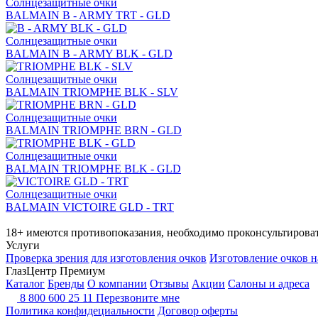
Солнцезащитные очки
BALMAIN B - ARMY TRT - GLD
Солнцезащитные очки
BALMAIN B - ARMY BLK - GLD
Солнцезащитные очки
BALMAIN TRIOMPHE BLK - SLV
Солнцезащитные очки
BALMAIN TRIOMPHE BRN - GLD
Солнцезащитные очки
BALMAIN TRIOMPHE BLK - GLD
Солнцезащитные очки
BALMAIN VICTOIRE GLD - TRT
18+ имеются противопоказания, необходимо проконсультироват
Услуги
Проверка зрения для изготовления очков
Изготовление очков н
ГлазЦентр Премиум
Каталог
Бренды
О компании
Отзывы
Акции
Салоны и адреса
8 800 600 25 11
Перезвоните мне
Политика конфидециальности
Договор оферты