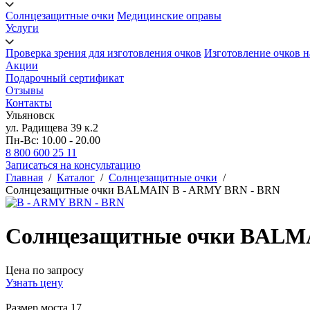
Солнцезащитные очки
Медицинские оправы
Услуги
Проверка зрения для изготовления очков
Изготовление очков н
Акции
Подарочный сертификат
Отзывы
Контакты
Ульяновск
ул. Радищева 39 к.2
Пн-Вс: 10.00 - 20.00
8 800 600 25 11
Записаться на консультацию
Главная
/
Каталог
/
Солнцезащитные очки
/
Солнцезащитные очки BALMAIN B - ARMY BRN - BRN
Солнцезащитные очки BALM
Цена по запросу
Узнать цену
Размер моста
17