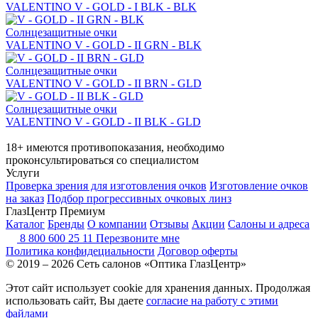
VALENTINO V - GOLD - I BLK - BLK
Солнцезащитные очки
VALENTINO V - GOLD - II GRN - BLK
Солнцезащитные очки
VALENTINO V - GOLD - II BRN - GLD
Солнцезащитные очки
VALENTINO V - GOLD - II BLK - GLD
18+ имеются противопоказания, необходимо
проконсультироваться со специалистом
Услуги
Проверка зрения для изготовления очков
Изготовление очков
на заказ
Подбор прогрессивных очковых линз
ГлазЦентр Премиум
Каталог
Бренды
О компании
Отзывы
Акции
Салоны и адреса
8 800 600 25 11
Перезвоните мне
Политика конфидециальности
Договор оферты
© 2019 – 2026 Сеть салонов «Оптика ГлазЦентр»
Этот сайт использует cookie для хранения данных. Продолжая
использовать сайт, Вы даете
согласие на работу с этими
файлами