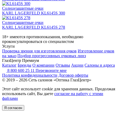
Солнцезащитные очки
KARL LAGERFELD KL6145S 300
Солнцезащитные очки
KARL LAGERFELD KL6145S 278
18+ имеются противопоказания, необходимо
проконсультироваться со специалистом
Услуги
Проверка зрения для изготовления очков
Изготовление очков
на заказ
Подбор прогрессивных очковых линз
ГлазЦентр Премиум
Каталог
Бренды
О компании
Отзывы
Акции
Салоны и адреса
8 800 600 25 11
Перезвоните мне
Политика конфидециальности
Договор оферты
© 2019 – 2026 Сеть салонов «Оптика ГлазЦентр»
Этот сайт использует cookie для хранения данных. Продолжая
использовать сайт, Вы даете
согласие на работу с этими
файлами
Я согласен