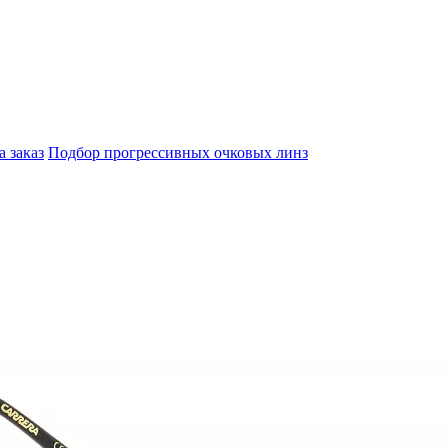
а заказ
Подбор прогрессивных очковых линз