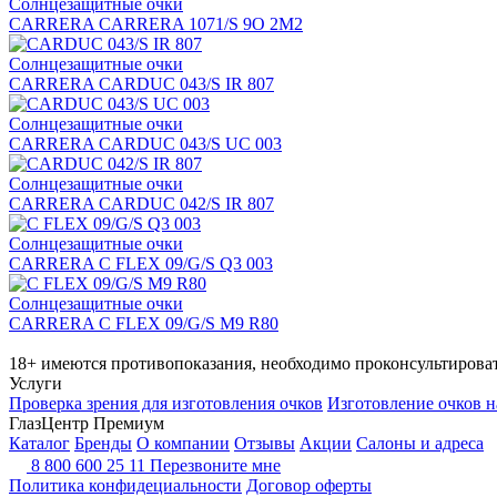
Солнцезащитные очки
CARRERA CARRERA 1071/S 9O 2M2
Солнцезащитные очки
CARRERA CARDUC 043/S IR 807
Солнцезащитные очки
CARRERA CARDUC 043/S UC 003
Солнцезащитные очки
CARRERA CARDUC 042/S IR 807
Солнцезащитные очки
CARRERA C FLEX 09/G/S Q3 003
Солнцезащитные очки
CARRERA C FLEX 09/G/S M9 R80
18+ имеются противопоказания, необходимо проконсультироват
Услуги
Проверка зрения для изготовления очков
Изготовление очков н
ГлазЦентр Премиум
Каталог
Бренды
О компании
Отзывы
Акции
Салоны и адреса
8 800 600 25 11
Перезвоните мне
Политика конфидециальности
Договор оферты