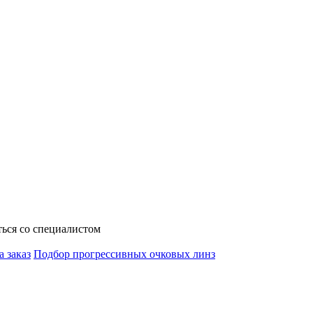
ься со специалистом
а заказ
Подбор прогрессивных очковых линз