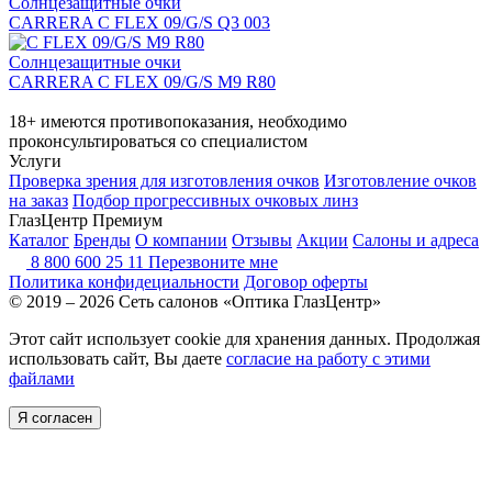
Солнцезащитные очки
CARRERA C FLEX 09/G/S Q3 003
Солнцезащитные очки
CARRERA C FLEX 09/G/S M9 R80
18+ имеются противопоказания, необходимо
проконсультироваться со специалистом
Услуги
Проверка зрения для изготовления очков
Изготовление очков
на заказ
Подбор прогрессивных очковых линз
ГлазЦентр Премиум
Каталог
Бренды
О компании
Отзывы
Акции
Салоны и адреса
8 800 600 25 11
Перезвоните мне
Политика конфидециальности
Договор оферты
© 2019 – 2026 Сеть салонов «Оптика ГлазЦентр»
Этот сайт использует cookie для хранения данных. Продолжая
использовать сайт, Вы даете
согласие на работу с этими
файлами
Я согласен