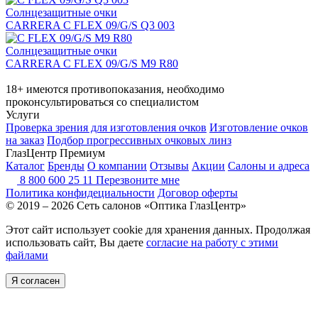
Солнцезащитные очки
CARRERA C FLEX 09/G/S Q3 003
Солнцезащитные очки
CARRERA C FLEX 09/G/S M9 R80
18+ имеются противопоказания, необходимо
проконсультироваться со специалистом
Услуги
Проверка зрения для изготовления очков
Изготовление очков
на заказ
Подбор прогрессивных очковых линз
ГлазЦентр Премиум
Каталог
Бренды
О компании
Отзывы
Акции
Салоны и адреса
8 800 600 25 11
Перезвоните мне
Политика конфидециальности
Договор оферты
© 2019 – 2026 Сеть салонов «Оптика ГлазЦентр»
Этот сайт использует cookie для хранения данных. Продолжая
использовать сайт, Вы даете
согласие на работу с этими
файлами
Я согласен