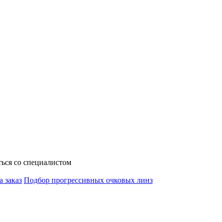
ься со специалистом
а заказ
Подбор прогрессивных очковых линз