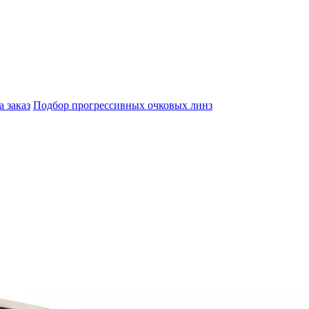
а заказ
Подбор прогрессивных очковых линз