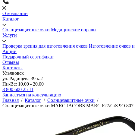
О компании
Каталог
Солнцезащитные очки
Медицинские оправы
Услуги
Проверка зрения для изготовления очков
Изготовление очков н
Акции
Подарочный сертификат
Отзывы
Контакты
Ульяновск
ул. Радищева 39 к.2
Пн-Вс: 10.00 - 20.00
8 800 600 25 11
Записаться на консультацию
Главная
/
Каталог
/
Солнцезащитные очки
/
Солнцезащитные очки MARC JACOBS MARC 627/G/S 9O 807