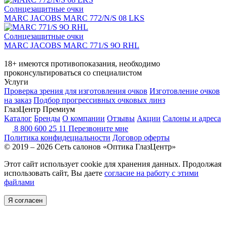
Солнцезащитные очки
MARC JACOBS MARC 772/N/S 08 LKS
Солнцезащитные очки
MARC JACOBS MARC 771/S 9O RHL
18+ имеются противопоказания, необходимо
проконсультироваться со специалистом
Услуги
Проверка зрения для изготовления очков
Изготовление очков
на заказ
Подбор прогрессивных очковых линз
ГлазЦентр Премиум
Каталог
Бренды
О компании
Отзывы
Акции
Салоны и адреса
8 800 600 25 11
Перезвоните мне
Политика конфидециальности
Договор оферты
© 2019 – 2026 Сеть салонов «Оптика ГлазЦентр»
Этот сайт использует cookie для хранения данных. Продолжая
использовать сайт, Вы даете
согласие на работу с этими
файлами
Я согласен