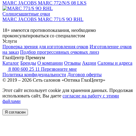
MARC JACOBS MARC 772/N/S 08 LKS
Солнцезащитные очки
MARC JACOBS MARC 771/S 9O RHL
18+ имеются противопоказания, необходимо
проконсультироваться со специалистом
Услуги
Проверка зрения для изготовления очков
Изготовление очков
на заказ
Подбор прогрессивных очковых линз
ГлазЦентр Премиум
Каталог
Бренды
О компании
Отзывы
Акции
Салоны и адреса
8 800 600 25 11
Перезвоните мне
Политика конфидециальности
Договор оферты
© 2019 – 2026 Сеть салонов «Оптика ГлазЦентр»
Этот сайт использует cookie для хранения данных. Продолжая
использовать сайт, Вы даете
согласие на работу с этими
файлами
Я согласен