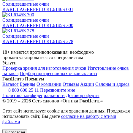
Солнцезащитные очки
KARL LAGERFELD KL6146S 001
Солнцезащитные очки
KARL LAGERFELD KL6145S 300
Солнцезащитные очки
KARL LAGERFELD KL6145S 278
18+ имеются противопоказания, необходимо
проконсультироваться со специалистом
Услуги
Проверка зрения для изготовления очков
Изготовление очков
на заказ
Подбор прогрессивных очковых линз
ГлазЦентр Премиум
Каталог
Бренды
О компании
Отзывы
Акции
Салоны и адреса
8 800 600 25 11
Перезвоните мне
Политика конфидециальности
Договор оферты
© 2019 – 2026 Сеть салонов «Оптика ГлазЦентр»
Этот сайт использует cookie для хранения данных. Продолжая
использовать сайт, Вы даете
согласие на работу с этими
файлами
Я согласен