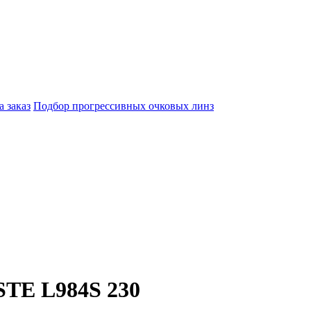
а заказ
Подбор прогрессивных очковых линз
TE L984S 230