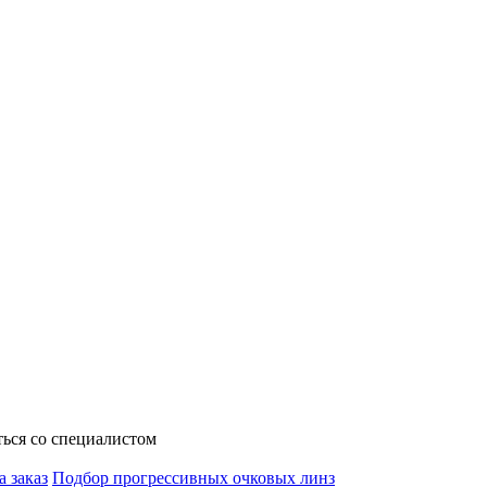
ься со специалистом
а заказ
Подбор прогрессивных очковых линз