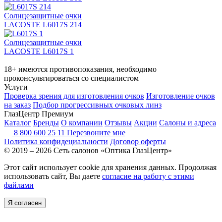
Солнцезащитные очки
LACOSTE L6017S 214
Солнцезащитные очки
LACOSTE L6017S 1
18+ имеются противопоказания, необходимо
проконсультироваться со специалистом
Услуги
Проверка зрения для изготовления очков
Изготовление очков
на заказ
Подбор прогрессивных очковых линз
ГлазЦентр Премиум
Каталог
Бренды
О компании
Отзывы
Акции
Салоны и адреса
8 800 600 25 11
Перезвоните мне
Политика конфидециальности
Договор оферты
© 2019 – 2026 Сеть салонов «Оптика ГлазЦентр»
Этот сайт использует cookie для хранения данных. Продолжая
использовать сайт, Вы даете
согласие на работу с этими
файлами
Я согласен