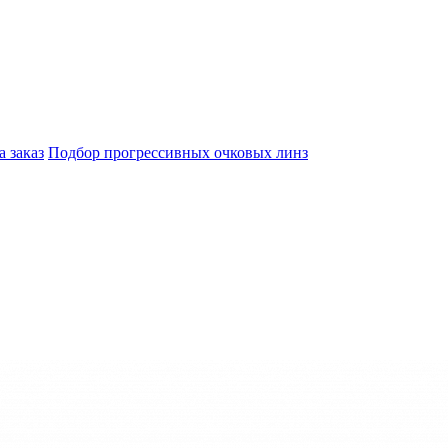
а заказ
Подбор прогрессивных очковых линз