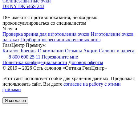
Солнцезащитные очки
DKNY DK546S 243
18+ имеются противопоказания, необходимо
проконсультироваться со специалистом
Услуги
Проверка зрения для изготовления очков
Изготовление очков
на заказ
Подбор прогрессивных очковых линз
ГлазЦентр Премиум
Каталог
Бренды
О компании
Отзывы
Акции
Салоны и адреса
8 800 600 25 11
Перезвоните мне
Политика конфидециальности
Договор оферты
© 2019 – 2026 Сеть салонов «Оптика ГлазЦентр»
Этот сайт использует cookie для хранения данных. Продолжая
использовать сайт, Вы даете
согласие на работу с этими
файлами
Я согласен