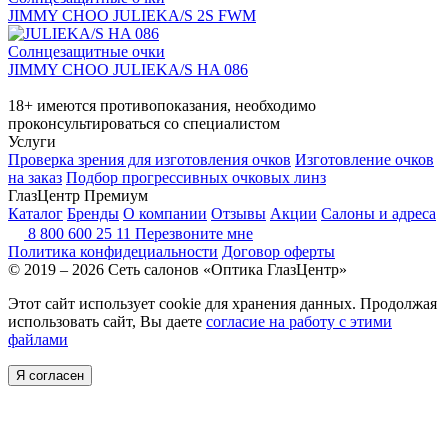
JIMMY CHOO JULIEKA/S 2S FWM
Солнцезащитные очки
JIMMY CHOO JULIEKA/S HA 086
18+ имеются противопоказания, необходимо
проконсультироваться со специалистом
Услуги
Проверка зрения для изготовления очков
Изготовление очков
на заказ
Подбор прогрессивных очковых линз
ГлазЦентр Премиум
Каталог
Бренды
О компании
Отзывы
Акции
Салоны и адреса
8 800 600 25 11
Перезвоните мне
Политика конфидециальности
Договор оферты
© 2019 – 2026 Сеть салонов «Оптика ГлазЦентр»
Этот сайт использует cookie для хранения данных. Продолжая
использовать сайт, Вы даете
согласие на работу с этими
файлами
Я согласен