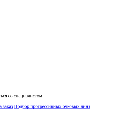
ься со специалистом
а заказ
Подбор прогрессивных очковых линз