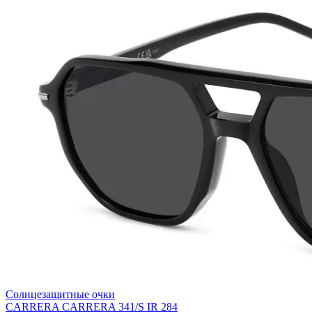
Солнцезащитные очки
CARRERA CARRERA 341/S IR 284