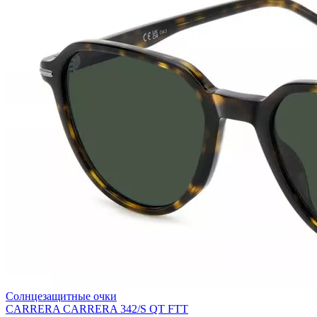
Солнцезащитные очки
CARRERA CARRERA 342/S QT FTT