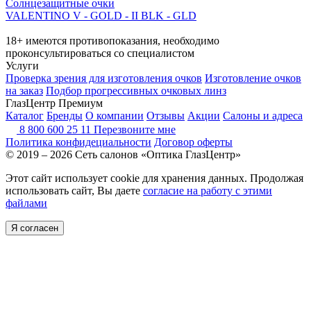
Солнцезащитные очки
VALENTINO V - GOLD - II BLK - GLD
18+ имеются противопоказания, необходимо
проконсультироваться со специалистом
Услуги
Проверка зрения для изготовления очков
Изготовление очков
на заказ
Подбор прогрессивных очковых линз
ГлазЦентр Премиум
Каталог
Бренды
О компании
Отзывы
Акции
Салоны и адреса
8 800 600 25 11
Перезвоните мне
Политика конфидециальности
Договор оферты
© 2019 – 2026 Сеть салонов «Оптика ГлазЦентр»
Этот сайт использует cookie для хранения данных. Продолжая
использовать сайт, Вы даете
согласие на работу с этими
файлами
Я согласен