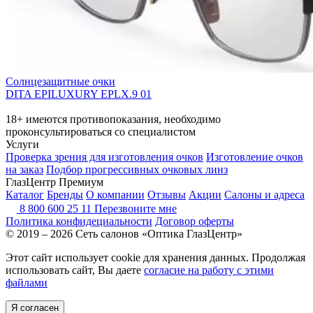
Солнцезащитные очки
DITA EPILUXURY EPLX.9 01
18+ имеются противопоказания, необходимо
проконсультироваться со специалистом
Услуги
Проверка зрения для изготовления очков
Изготовление очков
на заказ
Подбор прогрессивных очковых линз
ГлазЦентр Премиум
Каталог
Бренды
О компании
Отзывы
Акции
Салоны и адреса
8 800 600 25 11
Перезвоните мне
Политика конфидециальности
Договор оферты
© 2019 – 2026 Сеть салонов «Оптика ГлазЦентр»
Этот сайт использует cookie для хранения данных. Продолжая
использовать сайт, Вы даете
согласие на работу с этими
файлами
Я согласен