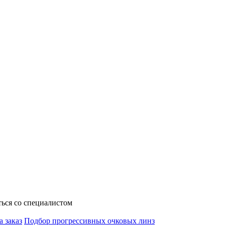
ься со специалистом
а заказ
Подбор прогрессивных очковых линз