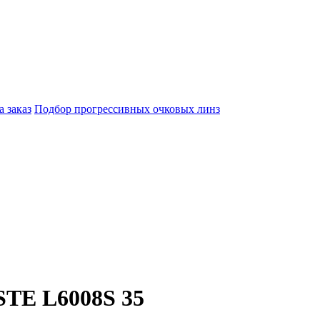
а заказ
Подбор прогрессивных очковых линз
TE L6008S 35